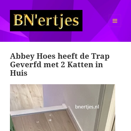
MENU
EN
Sexy BN'ers / Bekende
WIDGETS
Nederlanders Half Naakt / Bloot
Abbey Hoes heeft de Trap
Geverfd met 2 Katten in
Huis