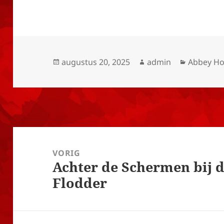
Geplaatst
Auteur
Categori
augustus 20, 2025
admin
Abbey H
op
Bericht
navigatie
VORIG
Achter de Schermen bij 
Vorig
Flodder
bericht: