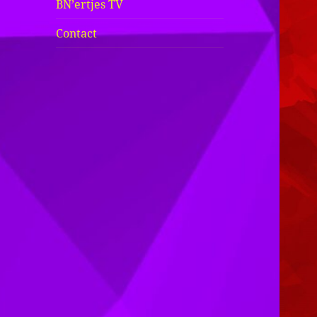
BN’ertjes TV
Contact