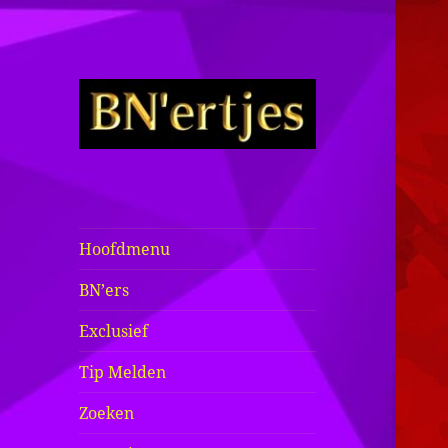
Sexy BN'ers /
Bekende
Nederlanders
Hoofdmenu
Half Naakt /
BN’ers
Bloot
Exclusief
Tip Melden
Zoeken