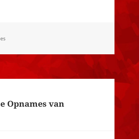
eën
oes
de Opnames van