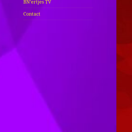
BN’ertjes TV
Contact