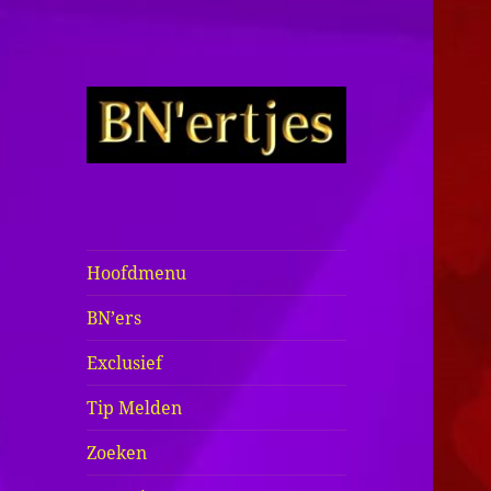
Sexy BN'ers /
Bekende
Nederlanders
Hoofdmenu
Half Naakt /
BN’ers
Bloot
Exclusief
Tip Melden
Zoeken